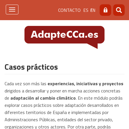
Pasar
Menú
CONTACTO
ES
EN
al
Toggle
Buscar
Busca
contenido
navigation
de
principal
cabecera
[contacto]
Casos prácticos
Cada vez son más las
experiencias, iniciativas y proyectos
dirigidos a desarrollar y poner en marcha acciones concretas
de
adaptación al cambio climático
. En este módulo podrás
explorar casos prácticos sobre adaptación desarrollados en
diferentes territorios de España e implementadas por
Administraciones Públicas, entidades del sector privado,
organizaciones y otros actores. Por otra parte, podrás