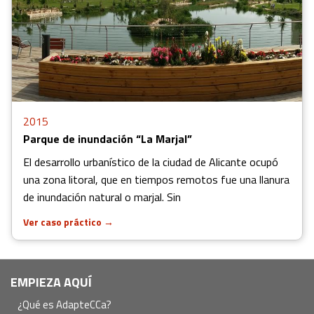
2015
Parque de inundación “La Marjal”
El desarrollo urbanístico de la ciudad de Alicante ocupó
una zona litoral, que en tiempos remotos fue una llanura
de inundación natural o marjal. Sin
Ver caso práctico
→
Navegación
EMPIEZA AQUÍ
principal
¿Qué es AdapteCCa?