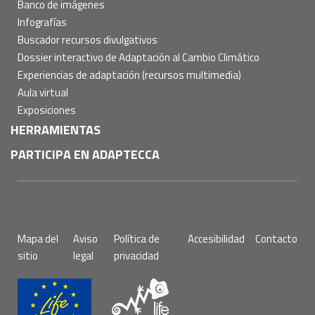
Banco de imágenes
Infografías
Buscador recursos divulgativos
Dossier interactivo de Adaptación al Cambio Climático
Experiencias de adaptación (recursos multimedia)
Aula virtual
Exposiciones
HERRAMIENTAS
PARTICIPA EN ADAPTECCA
Pie
Mapa del
Aviso
Política de
Accesibilidad
Contacto
de
sitio
legal
privacidad
página