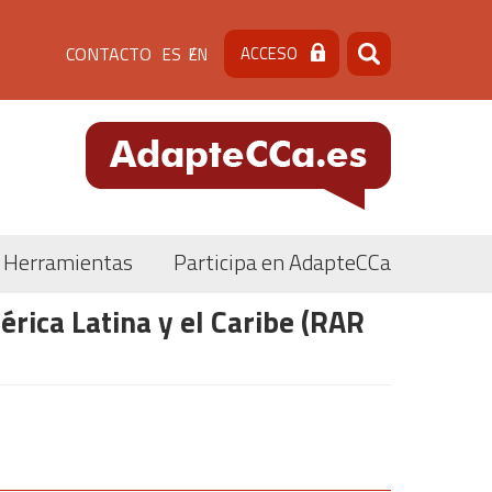
Menú
CONTACTO
ACCESO
ES
EN
Buscar
Buscar
de
cabecera
[contacto]
Herramientas
Participa en AdapteCCa
rica Latina y el Caribe (RAR