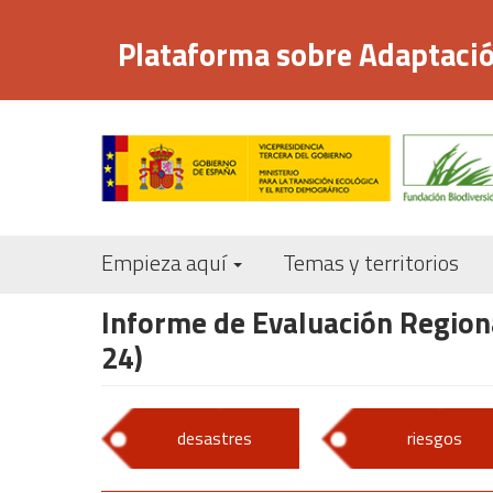
Pasar
al
Plataforma sobre Adaptació
contenido
principal
Empieza aquí
Temas y territorios
Informe de Evaluación Regiona
24)
desastres
riesgos