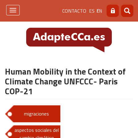
Pasar
Menú
CONTACTO
ES
EN
al
Toggle
Buscar
Busca
contenido
navigation
de
principal
cabecera
[contacto]
Human Mobility in the Context of
Climate Change UNFCCC- Paris
COP-21
migraciones
aspectos sociales del
cambio climático