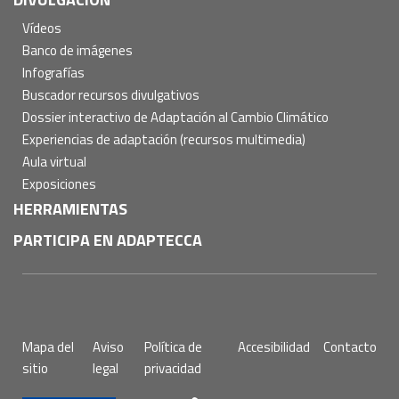
Vídeos
Banco de imágenes
Infografías
Buscador recursos divulgativos
Dossier interactivo de Adaptación al Cambio Climático
Experiencias de adaptación (recursos multimedia)
Aula virtual
Exposiciones
HERRAMIENTAS
PARTICIPA EN ADAPTECCA
Pie
Mapa del
Aviso
Política de
Accesibilidad
Contacto
de
sitio
legal
privacidad
página