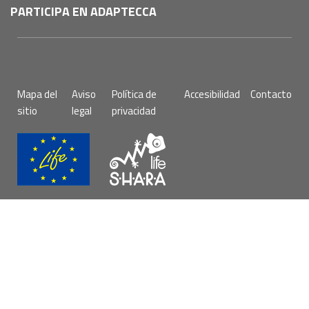
PARTICIPA EN ADAPTECCA
Pie
Mapa del
Aviso
Política de
Accesibilidad
Contacto
de
sitio
legal
privacidad
página