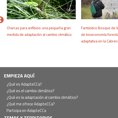
o
Charcas para anfibios: una pequeña gran
Fantástico Bosque de 
medida de adaptación al cambio climático
de bioeconomía foresta
adaptativa en la Cabre
Navegación
EMPIEZA AQUÍ
principal
¿Qué es AdapteCCa?
¿Qué es el cambio climático?
¿Qué es la adaptación al cambio climático?
¿Qué me ofrece AdapteCCa?
Participa en AdapteCCa
TEMAS Y TERRITORIOS