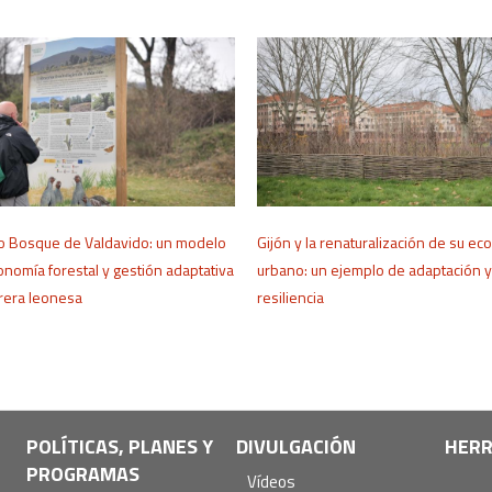
co Bosque de Valdavido: un modelo
Gijón y la renaturalización de su ec
nomía forestal y gestión adaptativa
urbano: un ejemplo de adaptación y
brera leonesa
resiliencia
POLÍTICAS, PLANES Y
DIVULGACIÓN
HERR
PROGRAMAS
Vídeos