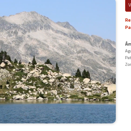
V
Re
Pa
Ám
Agu
Pat
Zo