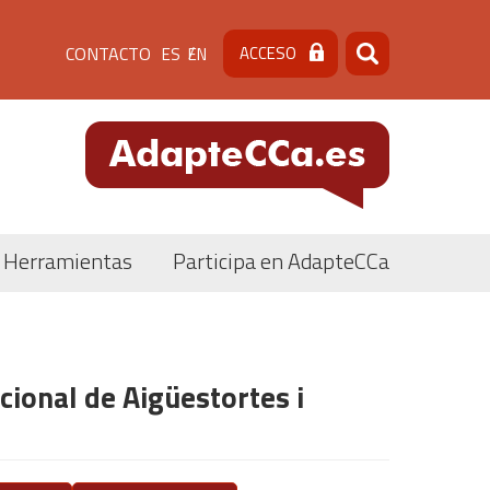
Menú
CONTACTO
ACCESO
ES
EN
Buscar
Buscar
de
cabecera
[contacto]
Herramientas
Participa en AdapteCCa
ional de Aigüestortes i