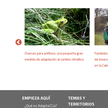
ra el cambio
Charcas para anfibios: una pequeña gran
Fantásti
DACC
medida de adaptación al cambio climático
de bioeco
en la Ca
Navegación
EMPIEZA AQUÍ
TEMAS Y
TERRITORIOS
principal
¿Qué es AdapteCCa?