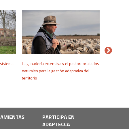
osistema
La ganadería extensiva y el pastoreo: aliados
Sistemas anc
naturales para la gestión adaptativa del
del Agua: ali
territorio
AMIENTAS
PARTICIPA EN
ADAPTECCA