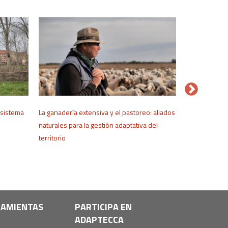
osistema
La ganadería extensiva y el pastoreo: aliados
Sistemas anc
naturales para la gestión adaptativa del
del Agua: ali
territorio
AMIENTAS
PARTICIPA EN
ADAPTECCA