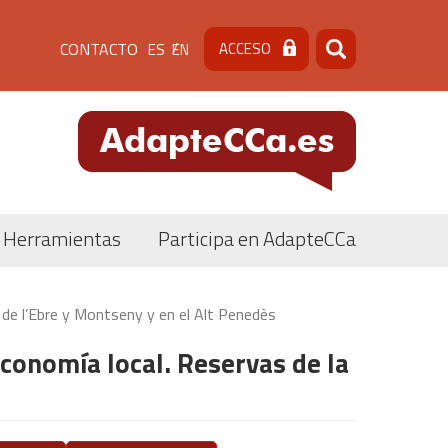
Menú
CONTACTO
ACCESO
ES
EN
Buscar
Buscar
de
cabecera
[contacto]
Herramientas
Participa en AdapteCCa
 de l’Ebre y Montseny y en el Alt Penedès
economía local. Reservas de la