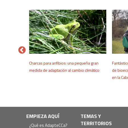
ra el cambio
Charcas para anfibios: una pequeña gran
Fantásti
DACC
medida de adaptación al cambio climático
de bioeco
en la Ca
Navegación
EMPIEZA AQUÍ
TEMAS Y
TERRITORIOS
principal
¿Qué es AdapteCCa?