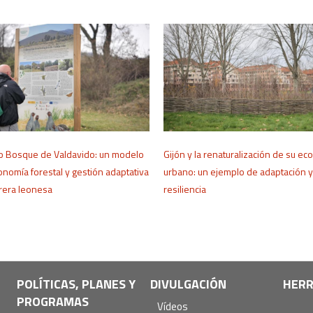
co Bosque de Valdavido: un modelo
Gijón y la renaturalización de su ec
nomía forestal y gestión adaptativa
urbano: un ejemplo de adaptación y
brera leonesa
resiliencia
POLÍTICAS, PLANES Y
DIVULGACIÓN
HERR
PROGRAMAS
Vídeos