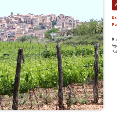
V
Re
Pa
Ám
Agu
Pat