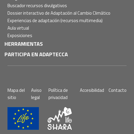
Buscador recursos divulgativos
Dossier interactivo de Adaptación al Cambio Climático
Experiencias de adaptación (recursos multimedia)
Aula virtual
Exposiciones
HERRAMIENTAS
PARTICIPA EN ADAPTECCA
Pie
Mapa del
Aviso
Política de
Accesibilidad
Contacto
de
sitio
legal
privacidad
página