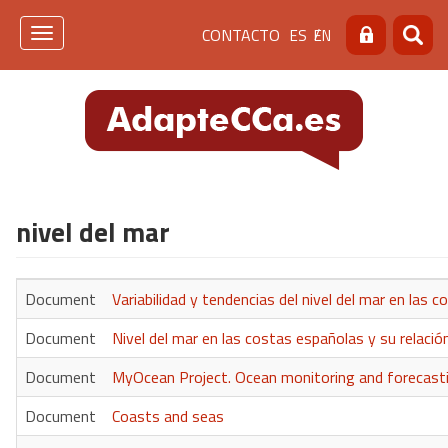
Pasar
Menú
CONTACTO
ES
EN
al
Toggle
Buscar
Busca
contenido
navigation
de
principal
cabecera
[contacto]
nivel del mar
Document
Variabilidad y tendencias del nivel del mar en las
Document
Nivel del mar en las costas españolas y su relación
Document
MyOcean Project. Ocean monitoring and forecasting
Document
Coasts and seas