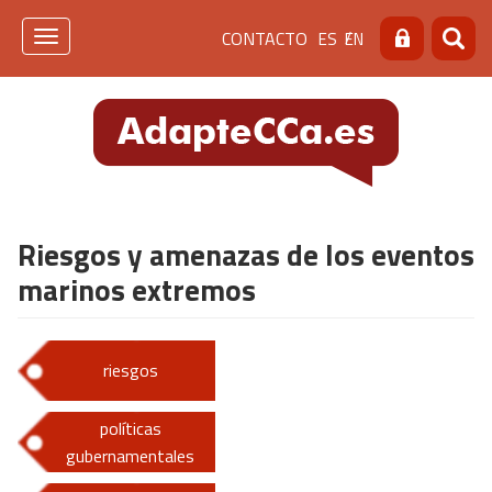
Pasar
Menú
CONTACTO
ES
EN
al
Toggle
Buscar
Busca
contenido
navigation
de
principal
cabecera
[contacto]
Riesgos y amenazas de los eventos
marinos extremos
riesgos
políticas
gubernamentales