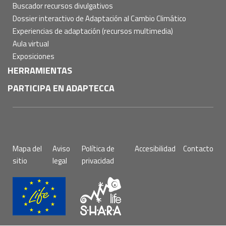
Buscador recursos divulgativos
Dossier interactivo de Adaptación al Cambio Climático
Experiencias de adaptación (recursos multimedia)
Aula virtual
Exposiciones
HERRAMIENTAS
PARTICIPA EN ADAPTECCA
Pie
Mapa del
Aviso
Política de
Accesibilidad
Contacto
de
sitio
legal
privacidad
página