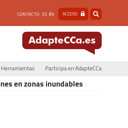
Menú
CONTACTO
ACCESO
ES
EN
Buscar
Buscar
de
cabecera
[contacto]
Herramientas
Participa en AdapteCCa
ones en zonas inundables