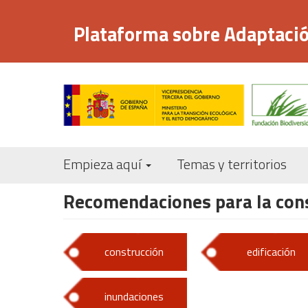
Pasar
al
Plataforma sobre Adaptació
contenido
principal
Empieza aquí
Temas y territorios
Recomendaciones para la const
construcción
edificación
inundaciones