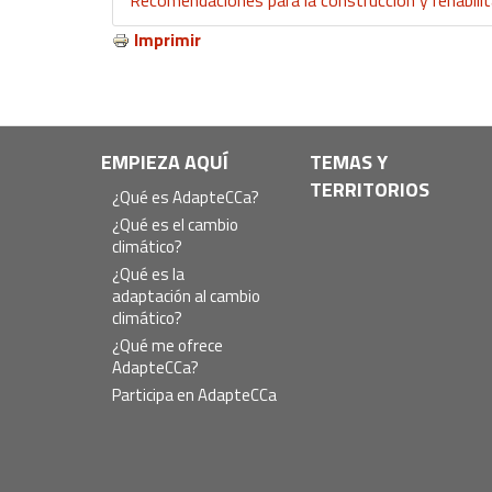
Imprimir
Navegación
EMPIEZA AQUÍ
TEMAS Y
TERRITORIOS
principal
¿Qué es AdapteCCa?
¿Qué es el cambio
climático?
¿Qué es la
adaptación al cambio
climático?
¿Qué me ofrece
AdapteCCa?
Participa en AdapteCCa