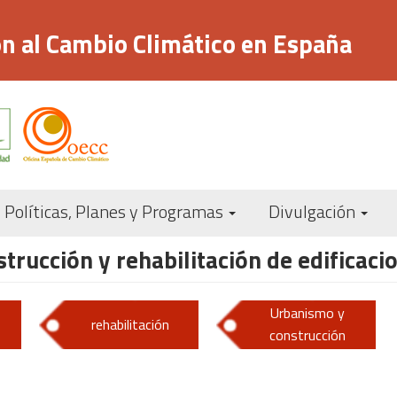
n al Cambio Climático en España
Navegación
Políticas, Planes y Programas
Divulgación
principal
rucción y rehabilitación de edificaci
Urbanismo y
rehabilitación
construcción