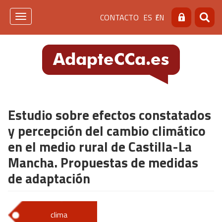
Pasar
Menú
CONTACTO
ES
EN
al
Toggle
Buscar
Busca
contenido
navigation
de
principal
cabecera
[contacto]
Estudio sobre efectos constatados
y percepción del cambio climático
en el medio rural de Castilla-La
Mancha. Propuestas de medidas
de adaptación
clima