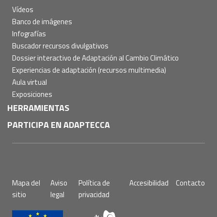
Vídeos
Banco de imágenes
Infografías
Buscador recursos divulgativos
Dossier interactivo de Adaptación al Cambio Climático
Experiencias de adaptación (recursos multimedia)
Aula virtual
Exposiciones
HERRAMIENTAS
PARTICIPA EN ADAPTECCA
Pie
Mapa del
Aviso
Política de
Accesibilidad
Contacto
de
sitio
legal
privacidad
página