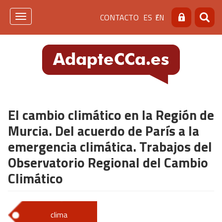
Pasar
Menú
CONTACTO
ES
EN
al
Toggle
Buscar
Busca
contenido
navigation
de
principal
cabecera
[contacto]
El cambio climático en la Región de
Murcia. Del acuerdo de París a la
emergencia climática. Trabajos del
Observatorio Regional del Cambio
Climático
clima