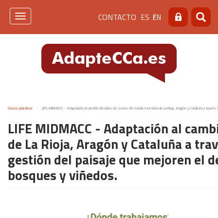
Pasar
Menú
CONTACTO
ES
EN
al
Toggle
Buscar
Busca
contenido
navigation
de
principal
cabecera
[contacto]
Casos prácticos
LIFE MIDMACC - Adaptación al cambio climático de zonas de media montaña de La Rioja, Aragón y Cataluña a travé
LIFE MIDMACC - Adaptación al cambi
de La Rioja, Aragón y Cataluña a tr
gestión del paisaje que mejoren el 
bosques y viñedos.