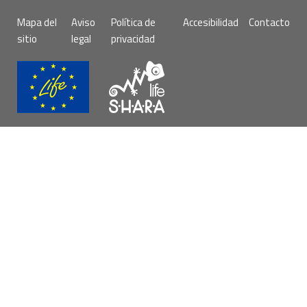
Pie
Mapa del
Aviso
Política de
Accesibilidad
Contacto
de
sitio
legal
privacidad
página