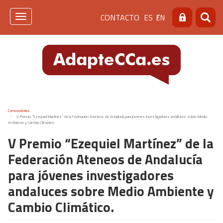
Pasar
Menú
CONTACTO
ES
EN
al
Toggle
Buscar
Busca
contenido
navigation
de
principal
cabecera
[contacto]
Convocatorias
V Premio “Ezequiel Martínez” de la Federación Ateneos de Andalucía para jóvenes investigadores andaluces sobre Medio
Ambiente y Cambio Climático.
V Premio “Ezequiel Martínez” de la
Federación Ateneos de Andalucía
para jóvenes investigadores
andaluces sobre Medio Ambiente y
Cambio Climático.