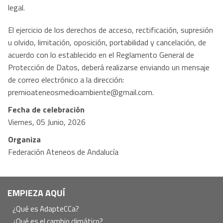
legal.
El ejercicio de los derechos de acceso, rectificación, supresión
u olvido, limitación, oposición, portabilidad y cancelación, de
acuerdo con lo establecido en el Reglamento General de
Protección de Datos, deberá realizarse enviando un mensaje
de correo electrónico a la dirección:
premioateneosmedioambiente@gmail.com.
Fecha de celebración
Viernes, 05 Junio, 2026
Organiza
Federación Ateneos de Andalucía
Navegación
EMPIEZA AQUÍ
principal
¿Qué es AdapteCCa?
¿Qué es el cambio climático?