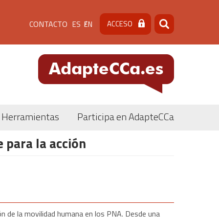
Menú
CONTACTO
ACCESO
ES
EN
Buscar
Buscar
de
cabecera
[contacto]
Herramientas
Participa en AdapteCCa
 para la acción
ción de la movilidad humana en los PNA. Desde una