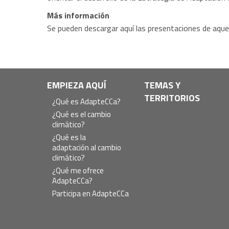
Más información
Se pueden descargar aquí las presentaciones de aquel
Navegación
EMPIEZA AQUÍ
TEMAS Y
TERRITORIOS
principal
¿Qué es AdapteCCa?
¿Qué es el cambio
climático?
¿Qué es la
adaptación al cambio
climático?
¿Qué me ofrece
AdapteCCa?
Participa en AdapteCCa