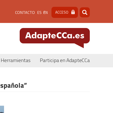
Menú
CONTACTO
ACCESO
ES
EN
Buscar
Buscar
de
cabecera
[contacto]
Herramientas
Participa en AdapteCCa
Española”