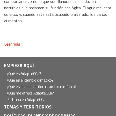
comportarse como lo que son: llanuras de inundación
naturales que reclaman su función ecológica. El agua recupera
su sitio, y, cuando este está ocupado o alterado, los daños
aumentan.
Leer más
Navegación
EMPIEZA AQUÍ
principal
¿Qué es AdapteCCa?
¿Qué es el cambio climático?
¿Qué es la adaptación al cambio climático?
¿Qué me ofrece AdapteCCa?
Participa en AdapteCCa
TEMAS Y TERRITORIOS
POLÍTICAS, PLANES Y PROGRAMAS