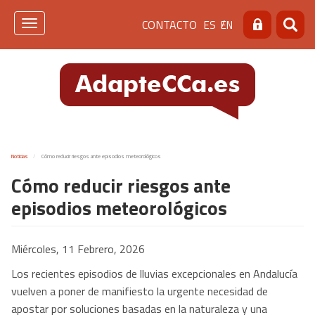
Pasar
Menú
CONTACTO
ES
EN
al
Toggle
Buscar
Busca
contenido
navigation
de
principal
cabecera
[contacto]
Noticias
Cómo reducir riesgos ante episodios meteorológicos
Cómo reducir riesgos ante
episodios meteorológicos
Miércoles, 11 Febrero, 2026
Los recientes episodios de lluvias excepcionales en Andalucía
vuelven a poner de manifiesto la urgente necesidad de
apostar por soluciones basadas en la naturaleza y una