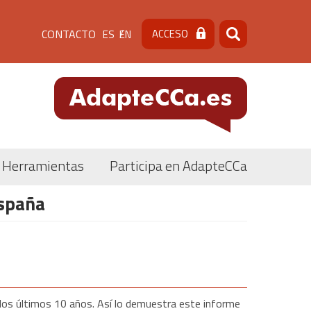
Menú
CONTACTO
ACCESO
ES
EN
Buscar
Buscar
de
cabecera
[contacto]
Herramientas
Participa en AdapteCCa
España
los últimos 10 años. Así lo demuestra este informe