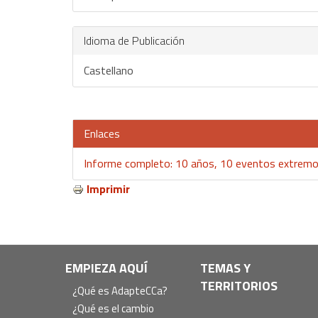
Idioma de Publicación
Castellano
Enlaces
Informe completo: 10 años, 10 eventos extrem
Imprimir
Navegación
EMPIEZA AQUÍ
TEMAS Y
TERRITORIOS
principal
¿Qué es AdapteCCa?
¿Qué es el cambio