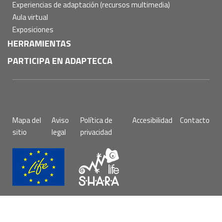
Experiencias de adaptación (recursos multimedia)
Aula virtual
Exposiciones
HERRAMIENTAS
PARTICIPA EN ADAPTECCA
Pie
Mapa del
Aviso
Política de
Accesibilidad
Contacto
de
sitio
legal
privacidad
página