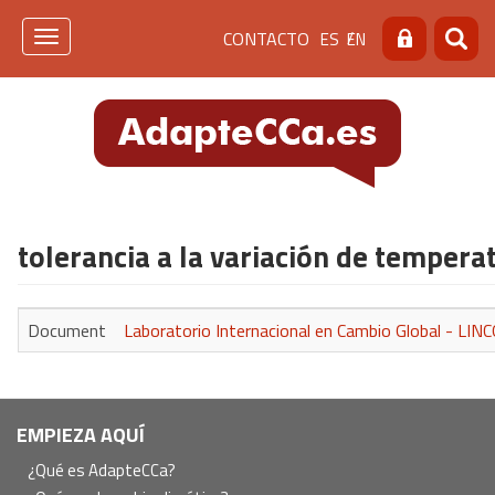
Pasar
Menú
CONTACTO
ES
EN
al
Toggle
Buscar
Busca
contenido
navigation
de
principal
cabecera
[contacto]
tolerancia a la variación de tempera
Document
Laboratorio Internacional en Cambio Global - LINC
Navegación
EMPIEZA AQUÍ
principal
¿Qué es AdapteCCa?