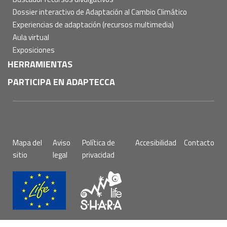
Dossier interactivo de Adaptación al Cambio Climático
Experiencias de adaptación (recursos multimedia)
Aula virtual
Exposiciones
HERRAMIENTAS
PARTICIPA EN ADAPTECCA
Pie
Mapa del
Aviso
Política de
Accesibilidad
Contacto
de
sitio
legal
privacidad
página