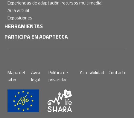
Experiencias de adaptación (recursos multimedia)
Aula virtual
Exposiciones
HERRAMIENTAS
PARTICIPA EN ADAPTECCA
Pie
Mapa del
Aviso
Política de
Accesibilidad
Contacto
de
sitio
legal
privacidad
página