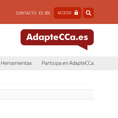
Menú
CONTACTO
ACCESO
ES
EN
Buscar
Buscar
de
cabecera
[contacto]
Herramientas
Participa en AdapteCCa