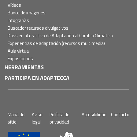
Vídeos
Banco de imágenes
Infografías
Buscador recursos divulgativos
Dossier interactivo de Adaptación al Cambio Climático
Experiencias de adaptación (recursos multimedia)
Aula virtual
Exposiciones
HERRAMIENTAS
PARTICIPA EN ADAPTECCA
Pie
Mapa del
Aviso
Política de
Accesibilidad
Contacto
de
sitio
legal
privacidad
página