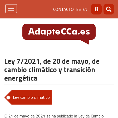
Pasar
Menú
CONTACTO
ES
EN
al
Toggle
Buscar
Busca
contenido
navigation
de
principal
cabecera
[contacto]
Ley 7/2021, de 20 de mayo, de
cambio climático y transición
energética
Ley cambio climático
El 21 de mayo de 2021 se ha publicado la Ley de Cambio