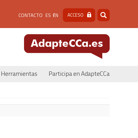
Menú
CONTACTO
ACCESO
ES
EN
Buscar
Buscar
de
cabecera
[contacto]
Herramientas
Participa en AdapteCCa