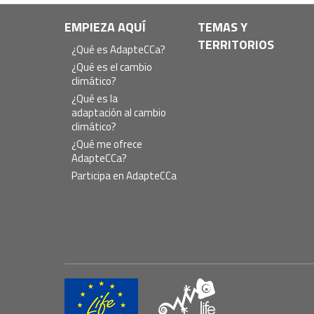
Navegación
EMPIEZA AQUÍ
TEMAS Y
TERRITORIOS
principal
¿Qué es AdapteCCa?
¿Qué es el cambio
climático?
¿Qué es la
adaptación al cambio
climático?
¿Qué me ofrece
AdapteCCa?
Participa en AdapteCCa