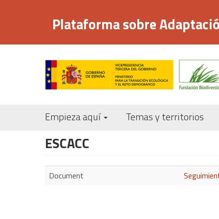
Pasar
al
Plataforma sobre Adaptació
contenido
principal
Empieza aquí
Temas y territorios
ESCACC
Document
Seguimient