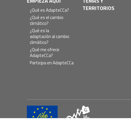
Navegación
EMPIEZA AQUÍ
TEMAS Y
TERRITORIOS
principal
¿Qué es AdapteCCa?
¿Qué es el cambio
climático?
¿Qué es la
adaptación al cambio
climático?
¿Qué me ofrece
AdapteCCa?
Participa en AdapteCCa