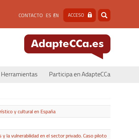
Menú
CONTACTO
ACCESO
ES
EN
Buscar
Buscar
de
cabecera
[contacto]
Herramientas
Participa en AdapteCCa
ístico y cultural en España
y la vulnerabilidad en el sector privado. Caso piloto