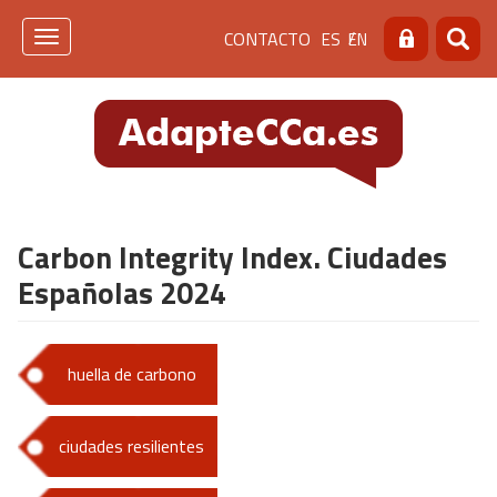
Pasar
Menú
CONTACTO
ES
EN
al
Toggle
Buscar
Busca
contenido
navigation
de
principal
cabecera
[contacto]
Carbon Integrity Index. Ciudades
Españolas 2024
huella de carbono
ciudades resilientes