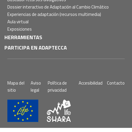
Dossier interactivo de Adaptación al Cambio Climático
Experiencias de adaptación (recursos multimedia)
Aula virtual
Exposiciones
HERRAMIENTAS
PARTICIPA EN ADAPTECCA
Pie
Mapa del
Aviso
Política de
Accesibilidad
Contacto
de
sitio
legal
privacidad
página