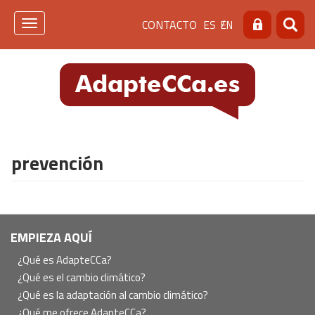
Pasar
Menú
CONTACTO
ES
EN
al
Toggle
Buscar
Busca
contenido
navigation
de
principal
cabecera
[contacto]
prevención
Navegación
EMPIEZA AQUÍ
principal
¿Qué es AdapteCCa?
¿Qué es el cambio climático?
¿Qué es la adaptación al cambio climático?
¿Qué me ofrece AdapteCCa?