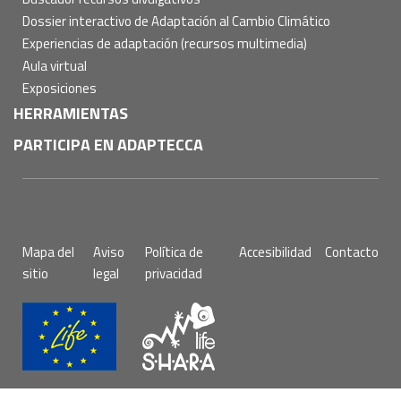
Dossier interactivo de Adaptación al Cambio Climático
Experiencias de adaptación (recursos multimedia)
Aula virtual
Exposiciones
HERRAMIENTAS
PARTICIPA EN ADAPTECCA
Pie
Mapa del
Aviso
Política de
Accesibilidad
Contacto
de
sitio
legal
privacidad
página