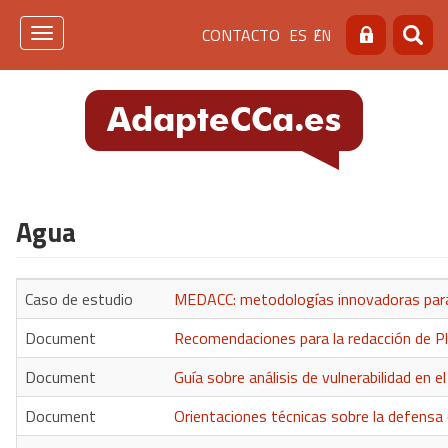
Pasar
Menú
CONTACTO
ES
EN
al
Toggle
Buscar
Busca
contenido
navigation
de
principal
cabecera
[contacto]
Agua
Caso de estudio
MEDACC: metodologías innovadoras para l
Document
Recomendaciones para la redacción de Pl
Document
Guía sobre análisis de vulnerabilidad en el
Document
Orientaciones técnicas sobre la defensa 