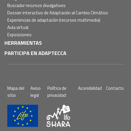
Buscador recursos divulgativos
Dossier interactivo de Adaptación al Cambio Climático
Experiencias de adaptación (recursos multimedia)
Aula virtual
Exposiciones
HERRAMIENTAS
PARTICIPA EN ADAPTECCA
Pie
Mapa del
Aviso
Política de
Accesibilidad
Contacto
de
sitio
legal
privacidad
página