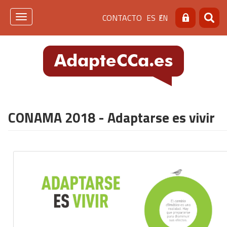
Pasar
Menú
CONTACTO
ES
EN
al
Toggle
Buscar
Busca
contenido
navigation
de
principal
cabecera
[contacto]
CONAMA 2018 - Adaptarse es vivir