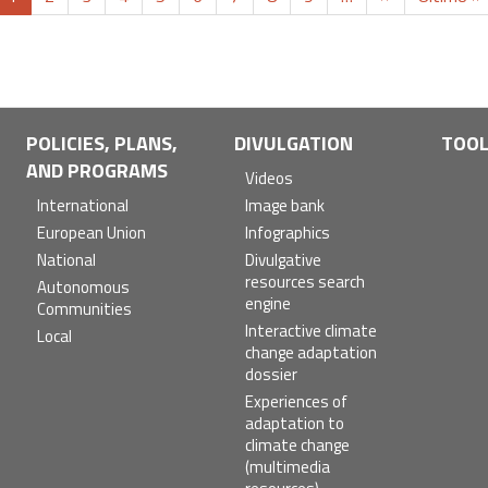
page
page
page
POLICIES, PLANS,
DIVULGATION
TOO
AND PROGRAMS
Videos
International
Image bank
European Union
Infographics
National
Divulgative
resources search
Autonomous
engine
Communities
Interactive climate
Local
change adaptation
dossier
Experiences of
adaptation to
climate change
(multimedia