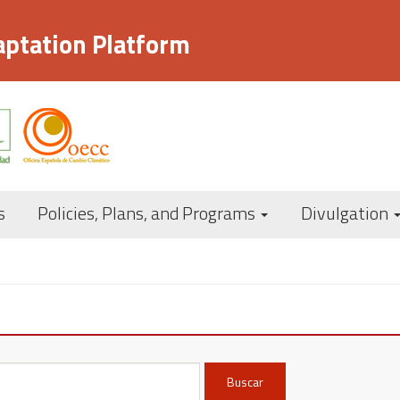
aptation Platform
Navegación
s
Policies, Plans, and Programs
Divulgation
principal
Buscar