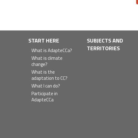
Navegación
START HERE
SUBJECTS AND
TERRITORIES
principal
What is AdapteCCa?
What is climate
change?
What is the
adaptation to CC?
What I can do?
Participate in
AdapteCCa