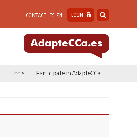
Menú
CONTACT
LOGIN
ES
EN
Search
Search
de
cabecera
[contacto]
Tools
Participate in AdapteCCa