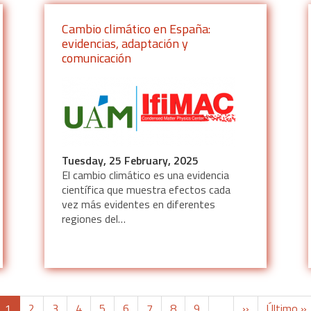
Cambio climático en España:
evidencias, adaptación y
comunicación
Tuesday, 25 February, 2025
El cambio climático es una evidencia
científica que muestra efectos cada
vez más evidentes en diferentes
regiones del…
Current
1
Page
2
Page
3
Page
4
Page
5
Page
6
Page
7
Page
8
Page
9
…
Next
››
Last
Último »