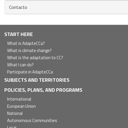
Contacto
Navegación
START HERE
principal
What is AdapteCCa?
What is climate change?
What is the adaptation to CC?
What I can do?
Participate in AdapteCCa
SUBJECTS AND TERRITORIES
POLICIES, PLANS, AND PROGRAMS
International
European Union
National
Autonomous Communities
Local