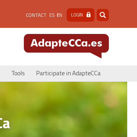
Menú
CONTACT
LOGIN
ES
EN
Search
Search
de
cabecera
[contacto]
Tools
Participate in AdapteCCa
Ca