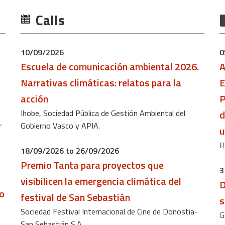
Calls
10/09/2026
0
Escuela de comunicación ambiental 2026.
A
Narrativas climáticas: relatos para la
E
acción
P
Ihobe, Sociedad Pública de Gestión Ambiental del
d
r
Gobierno Vasco y APIA.
u
R
18/09/2026 to 26/09/2026
Premio Tanta para proyectos que
3
visibilicen la emergencia climática del
D
io
festival de San Sebastián
s
Sociedad Festival Internacional de Cine de Donostia-
G
San Sebastián S.A.