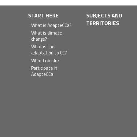
Navegación
START HERE
SUBJECTS AND
TERRITORIES
principal
What is AdapteCCa?
What is climate
change?
What is the
adaptation to CC?
What I can do?
Participate in
AdapteCCa