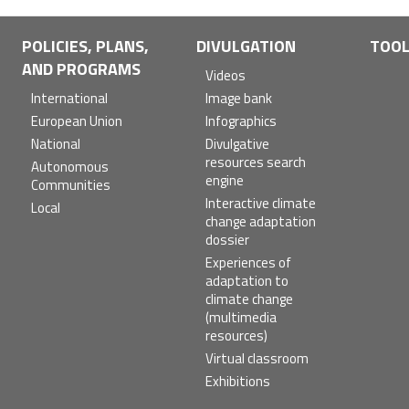
POLICIES, PLANS,
DIVULGATION
TOO
AND PROGRAMS
Videos
International
Image bank
European Union
Infographics
National
Divulgative
resources search
Autonomous
engine
Communities
Interactive climate
Local
change adaptation
dossier
Experiences of
adaptation to
climate change
(multimedia
resources)
Virtual classroom
Exhibitions