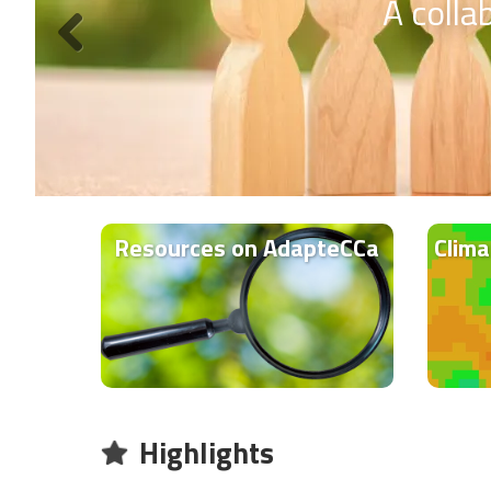
A colla
Resources on AdapteCCa
Clima
Highlights