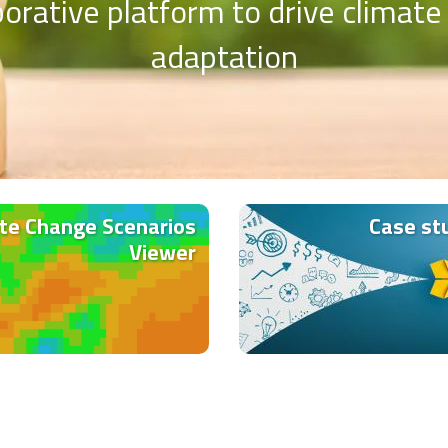
borative platform to drive climat
adaptation
te Change Scenarios
Case st
Viewer