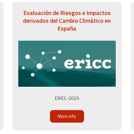
Evaluación de Riesgos e Impactos
derivados del Cambio Climático en
España
ERICC-2025
More info