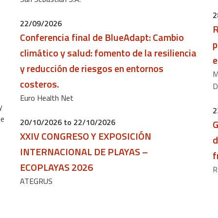
2
22/09/2026
R
Conferencia final de BlueAdapt: ​​Cambio
p
climático y salud: fomento de la resiliencia
e
y reducción de riesgos en entornos
M
costeros.
D
Euro Health Net
y
2
ue
20/10/2026 to 22/10/2026
G
XXIV CONGRESO Y EXPOSICIÓN
d
INTERNACIONAL DE PLAYAS –
f
ECOPLAYAS 2026
R
ATEGRUS