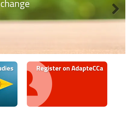
e change
udies
Register on AdapteCCa