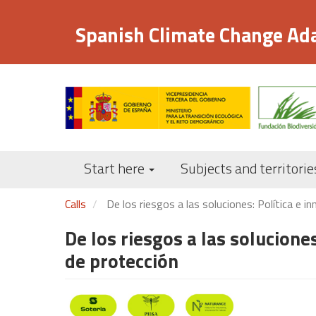
Skip
to
Spanish Climate Change Ad
main
content
Start here
Subjects and territorie
Calls
De los riesgos a las soluciones: Política e in
De los riesgos a las soluciones
de protección