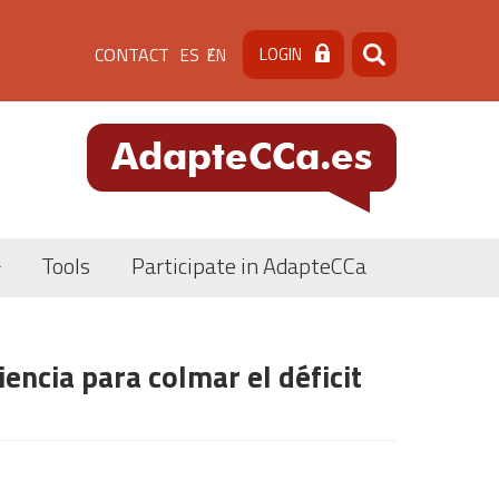
Menú
CONTACT
LOGIN
ES
EN
Search
Search
de
cabecera
[contacto]
Tools
Participate in AdapteCCa
iencia para colmar el déficit