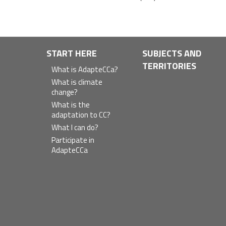
Navegación
START HERE
SUBJECTS AND
TERRITORIES
principal
What is AdapteCCa?
What is climate
change?
What is the
adaptation to CC?
What I can do?
Participate in
AdapteCCa