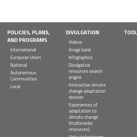
POLICIES, PLANS,
DIVULGATION
TOO
AND PROGRAMS
Videos
International
Image bank
European Union
Infographics
National
Divulgative
resources search
Autonomous
engine
Communities
Interactive climate
Local
change adaptation
dossier
Experiences of
adaptation to
climate change
(multimedia
resources)
Virtual classroom