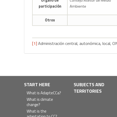
Órgano de
Consejo Asesor de Medio
participación
Ambiente
Otros
[1]
Administración central, autonómica, local, O
Navegación principal
START HERE
SUBJECTS AND
TERRITORIES
What is AdapteCCa?
What is climate
change?
What is the
adaptation to CC?