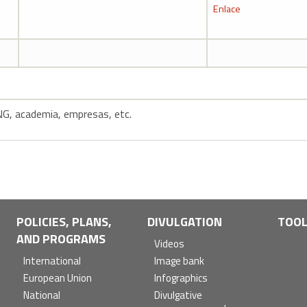
Enlace
NG, academia, empresas, etc.
POLICIES, PLANS,
DIVULGATION
TOO
AND PROGRAMS
Videos
International
Image bank
European Union
Infographics
National
Divulgative