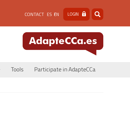
Menú
CONTACT
LOGIN
ES
EN
Search
Search
de
cabecera
[contacto]
pal
Tools
Participate in AdapteCCa