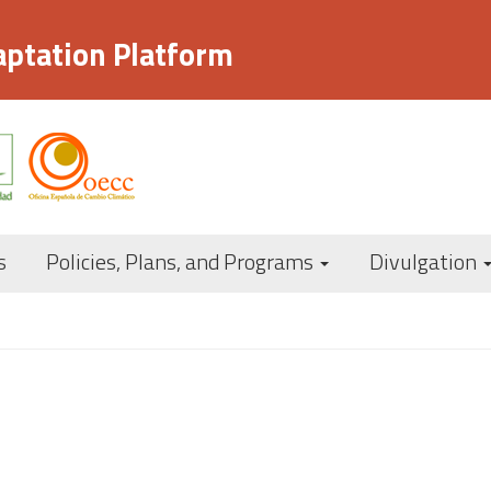
aptation Platform
Navegación princi
s
Policies, Plans, and Programs
Divulgation