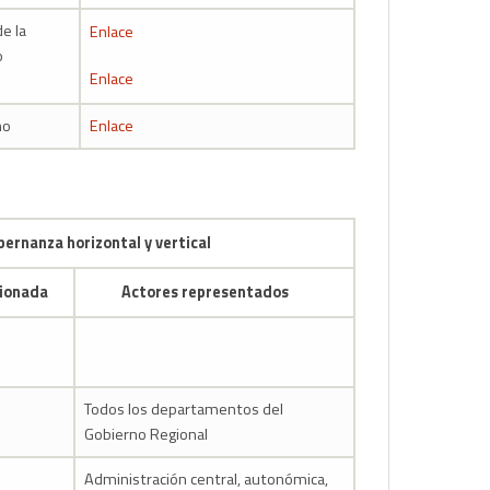
e la
Enlace
o
Enlace
no
Enlace
bernanza horizontal y vertical
cionada
Actores representados
[1]
Todos los departamentos del
Gobierno Regional
Administración central, autonómica,