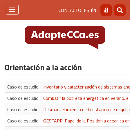
Pasar
Menú
CONTACTO
ES
EN
al
Toggle
Buscar
Busca
contenido
navigation
de
principal
cabecera
[contacto]
Orientación a la acción
Caso de estudio
Inventario y caracterización de sistemas an
Caso de estudio
Combatir la pobreza energética en verano: 
Caso de estudio
Desmantelamiento de la estación de esquí al
Caso de estudio
GESTARR: Papel de la Posidonia oceanica en 