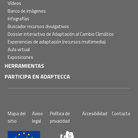
Vídeos
Banco de imágenes
Infografías
Buscador recursos divulgativos
Dossier interactivo de Adaptación al Cambio Climático
Experiencias de adaptación (recursos multimedia)
Aula virtual
Exposiciones
HERRAMIENTAS
PARTICIPA EN ADAPTECCA
Pie
Mapa del
Aviso
Política de
Accesibilidad
Contacto
de
sitio
legal
privacidad
página