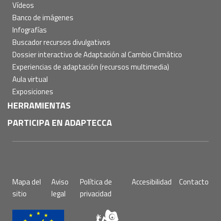
Vídeos
Banco de imágenes
Infografías
Buscador recursos divulgativos
Dossier interactivo de Adaptación al Cambio Climático
Experiencias de adaptación (recursos multimedia)
Aula virtual
Exposiciones
HERRAMIENTAS
PARTICIPA EN ADAPTECCA
Pie
Mapa del
Aviso
Política de
Accesibilidad
Contacto
de
sitio
legal
privacidad
página