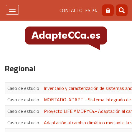
Pasar
Menú
CONTACTO
ES
EN
al
Toggle
Buscar
Busca
contenido
navigation
de
principal
cabecera
[contacto]
Regional
Caso de estudio
Inventario y caracterización de sistemas an
Caso de estudio
MONTADO-ADAPT - Sistema Integrado de Ges
Caso de estudio
Proyecto LIFE AMDRYC4.- Adaptación al camb
Caso de estudio
Adaptación al cambio climático mediante la 