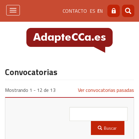
Pasar
Menú
CONTACTO
ES
EN
al
Toggle
Buscar
Busca
contenido
navigation
de
principal
cabecera
[contacto]
Convocatorias
Mostrando 1 - 12 de 13
Ver convocatorias pasadas
Buscar