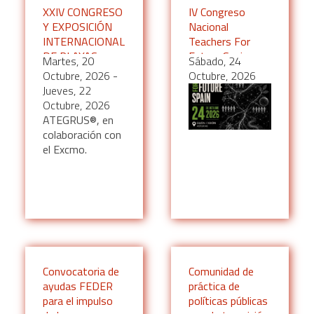
XXIV CONGRESO
IV Congreso
Y EXPOSICIÓN
Nacional
INTERNACIONAL
Teachers For
DE PLAYAS –
Future Spain
Martes, 20
Sábado, 24
ECOPLAYAS
Octubre, 2026
-
Octubre, 2026
2026
Jueves, 22
Octubre, 2026
ATEGRUS®, en
colaboración con
el Excmo.
Convocatoria de
Comunidad de
ayudas FEDER
práctica de
para el impulso
políticas públicas