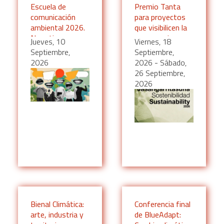
Escuela de
Premio Tanta
comunicación
para proyectos
ambiental 2026.
que visibilicen la
Narrativas
emergencia
Jueves, 10
Viernes, 18
climáticas:
climática del
Septiembre,
Septiembre,
relatos para la
festival de San
2026
2026
-
Sábado,
acción
Sebastián
26 Septiembre,
2026
Bienal Climática:
Conferencia final
arte, industria y
de BlueAdapt: ​​