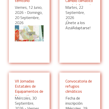
territorio
Cambio climático
y salud: fomento
Viernes, 12 Junio,
Martes, 22
de la resiliencia y
2026
-
Domingo,
Septiembre,
reducción de
20 Septiembre,
2026
riesgos en
2026
¡Únete a los
entornos
AzulAdaptarse!
costeros.
VII Jornadas
Convocatoria de
Estatales de
refugios
Equipamentos de
climáticos
Educación
Miércoles, 30
Fecha de
Ambiental
Septiembre,
inscripción:
2026
-
Viernes,
Miércoles, 29