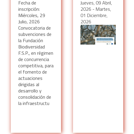
de la
para la transición
Fecha de
Jueves, 09 Abril,
renaturalización
ecosocial
inscripción:
2026
-
Martes,
de ciudades 2026
Miércoles, 29
01 Diciembre,
Julio, 2026
2026
Convocatoria de
subvenciones de
la Fundación
Biodiversidad
F.S.P., en régimen
de concurrencia
competitiva, para
el fomento de
actuaciones
dirigidas al
desarrollo y
consolidación de
la infraestructu