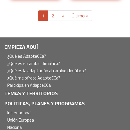
Paginación
Página
1
Página
2
Siguiente
››
Última
Último »
actual
página
página
Navegación
EMPIEZA AQUÍ
principal
¿Qué es AdapteCCa?
¿Qué es el cambio climático?
¿Qué es la adaptación al cambio climático?
¿Qué me ofrece AdapteCCa?
Participa en AdapteCCa
TEMAS Y TERRITORIOS
POLÍTICAS, PLANES Y PROGRAMAS
Internacional
Unión Europea
Nacional