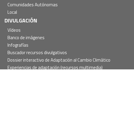
Comunidades Autónomas
Local
DIVULGACIÓN
Vídeos
Banco de imágenes
Infografías
Buscador recursos divulgativos
Dossier interactivo de Adaptación al Cambio Climático
Experiencias de adaptación (recursos multimedia)
Aula virtual
Exposiciones
HERRAMIENTAS
PARTICIPA EN ADAPTECCA
Pie