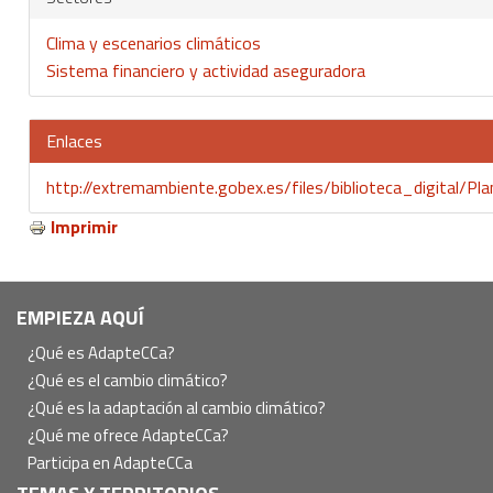
Clima y escenarios climáticos
Sistema financiero y actividad aseguradora
Enlaces
http://extremambiente.gobex.es/files/biblioteca_digital
Imprimir
Navegación
EMPIEZA AQUÍ
principal
¿Qué es AdapteCCa?
¿Qué es el cambio climático?
¿Qué es la adaptación al cambio climático?
¿Qué me ofrece AdapteCCa?
Participa en AdapteCCa