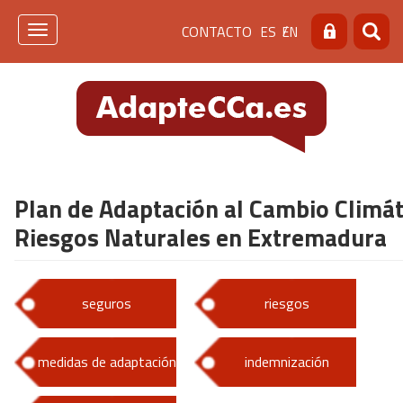
Pasar
Menú
CONTACTO
ES
EN
al
Toggle
Buscar
Busca
contenido
navigation
de
principal
cabecera
[contacto]
Plan de Adaptación al Cambio Climát
Riesgos Naturales en Extremadura
seguros
riesgos
medidas de adaptación
indemnización