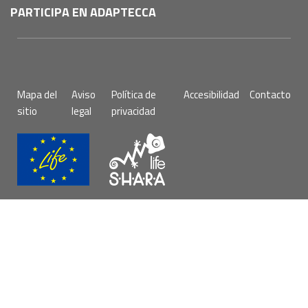
PARTICIPA EN ADAPTECCA
Pie
Mapa del
Aviso
Política de
Accesibilidad
Contacto
de
sitio
legal
privacidad
página