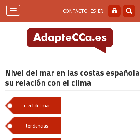
Pasar
Menú
CONTACTO
ES
EN
al
Toggle
Buscar
Busca
contenido
navigation
de
principal
cabecera
[contacto]
Nivel del mar en las costas española
su relación con el clima
nivel del mar
tendencias