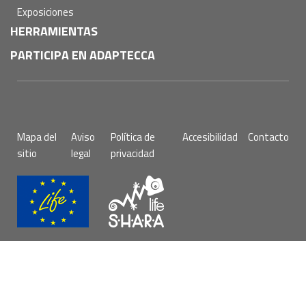
Exposiciones
HERRAMIENTAS
PARTICIPA EN ADAPTECCA
Pie
Mapa del
Aviso
Política de
Accesibilidad
Contacto
de
sitio
legal
privacidad
página