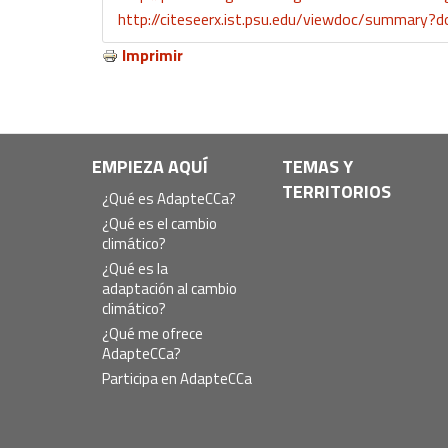
http://citeseerx.ist.psu.edu/viewdoc/summary?d
Imprimir
Navegación
EMPIEZA AQUÍ
TEMAS Y
TERRITORIOS
principal
¿Qué es AdapteCCa?
¿Qué es el cambio
climático?
¿Qué es la
adaptación al cambio
climático?
¿Qué me ofrece
AdapteCCa?
Participa en AdapteCCa