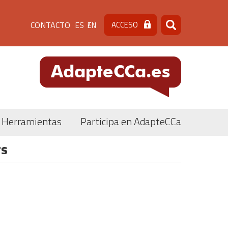
Menú
CONTACTO
ACCESO
ES
EN
Buscar
Buscar
de
cabecera
[contacto]
Herramientas
Participa en AdapteCCa
rs