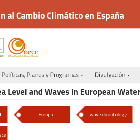
n al Cambio Climático en España
Navegación
Políticas, Planes y Programas
Divulgación
principal
Sea Level and Waves in European Wate
d
Europa
wave climatology
sca