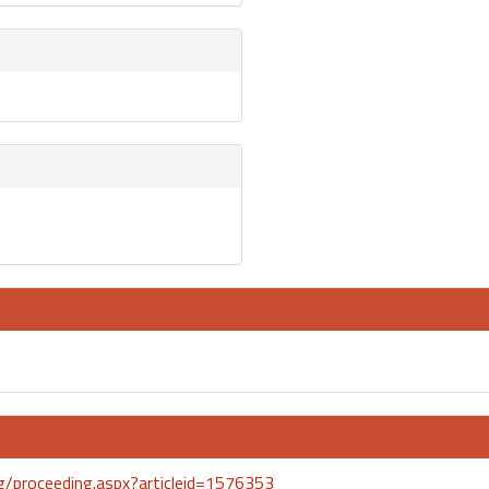
rg/proceeding.aspx?articleid=1576353