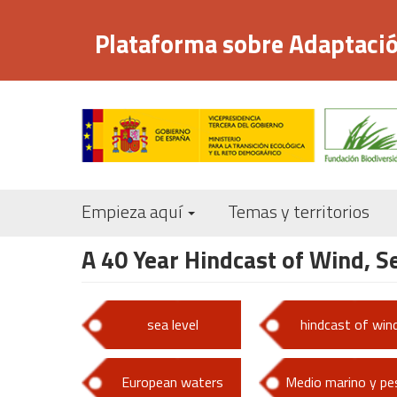
Pasar
al
Plataforma sobre Adaptació
contenido
principal
Empieza aquí
Temas y territorios
A 40 Year Hindcast of Wind, 
sea level
hindcast of win
European waters
Medio marino y pe