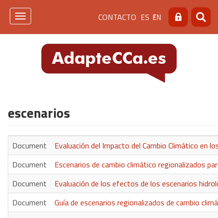
Pasar
Menú
CONTACTO
ES
EN
al
Toggle
Buscar
Busca
contenido
navigation
de
principal
cabecera
[contacto]
escenarios
Document
Evaluación del Impacto del Cambio Climático en lo
Document
Escenarios de cambio climático regionalizados par
Document
Evaluación de los efectos de los escenarios hidrol
Document
Guía de escenarios regionalizados de cambio climá