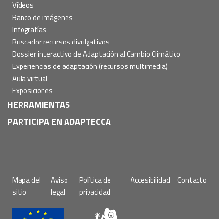
Vídeos
Banco de imágenes
Infografías
Buscador recursos divulgativos
Dossier interactivo de Adaptación al Cambio Climático
Experiencias de adaptación (recursos multimedia)
Aula virtual
Exposiciones
HERRAMIENTAS
PARTICIPA EN ADAPTECCA
Pie
Mapa del
Aviso
Política de
Accesibilidad
Contacto
de
sitio
legal
privacidad
página