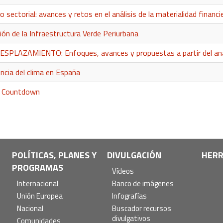
 sectorial: avances y retos en el análisis de la materialidad financ
ón de la Infraestructura Verde Periurbana
AZAMIENTO: Enfoques, avances y propuestas a partir del análisis
ncia del clima en España
t Countdown
POLÍTICAS, PLANES Y
DIVULGACIÓN
HERR
PROGRAMAS
Vídeos
Internacional
Banco de imágenes
Unión Europea
Infografías
Nacional
Buscador recursos
divulgativos
Comunidades