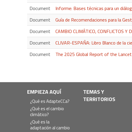
Document
Informe: Bases técnicas para un diálogo
Document
Guía de Recomendaciones para la Gesti
Document
CAMBIO CLIMÁTICO, CONFLICTOS Y DESPL
Document
CLIVAR-ESPAÑA: Libro Blanco de la cie
Document
The 2025 Global Report of the Lance
Navegación
EMPIEZA AQUÍ
TEMAS Y
TERRITORIOS
principal
¿Qué es AdapteCCa?
¿Qué es el cambio
climático?
¿Qué es la
adaptación al cambio