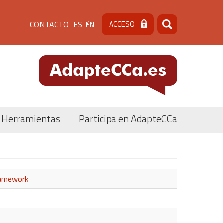
Menú
CONTACTO
ACCESO
ES
EN
Buscar
Buscar
de
cabecera
[contacto]
Herramientas
Participa en AdapteCCa
framework