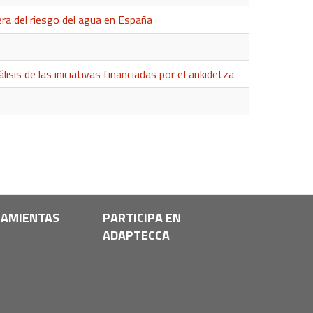
iera del riesgo del agua en España
 de las iniciativas financiadas por eLankidetza
AMIENTAS
PARTICIPA EN
ADAPTECCA