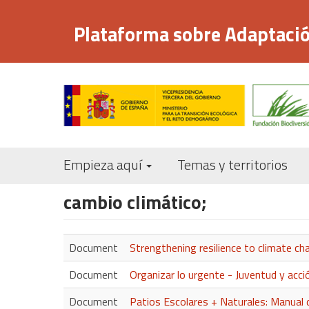
Pasar
al
Plataforma sobre Adaptació
contenido
principal
Empieza aquí
Temas y territorios
cambio climático;
Document
Strengthening resilience to climate 
Document
Organizar lo urgente - Juventud y acci
Document
Patios Escolares + Naturales: Manual d