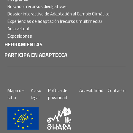
Buscador recursos divulgativos
Dossier interactivo de Adaptación al Cambio Climático
Experiencias de adaptación (recursos multimedia)
Aula virtual
Exposiciones
HERRAMIENTAS
PARTICIPA EN ADAPTECCA
Pie
Mapa del
Aviso
Política de
Accesibilidad
Contacto
de
sitio
legal
privacidad
página