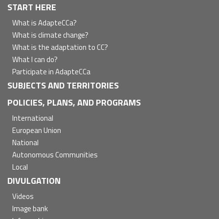
Navegación
START HERE
principal
What is AdapteCCa?
What is climate change?
What is the adaptation to CC?
What I can do?
Participate in AdapteCCa
SUBJECTS AND TERRITORIES
POLICIES, PLANS, AND PROGRAMS
International
European Union
National
Autonomous Communities
Local
DIVULGATION
Videos
Image bank