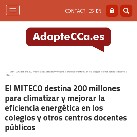
Skip
Menú
CONTACT
ES
EN
to
Toggle
Search
Searc
main
navigation
de
content
cabecera
[contacto]
El MITECO destina 200 millones para climatizar y mejorar la eficiencia energética en los colegios y otros centros docentes
públicos
El MITECO destina 200 millones
para climatizar y mejorar la
eficiencia energética en los
colegios y otros centros docentes
públicos