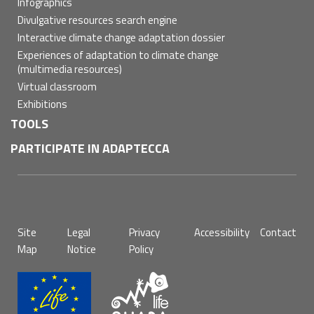
Infographics
Divulgative resources search engine
Interactive climate change adaptation dossier
Experiences of adaptation to climate change
(multimedia resources)
Virtual classroom
Exhibitions
TOOLS
PARTICIPATE IN ADAPTECCA
Pie
Site
Legal
Privacy
Accessibility
Contact
de
Map
Notice
Policy
página