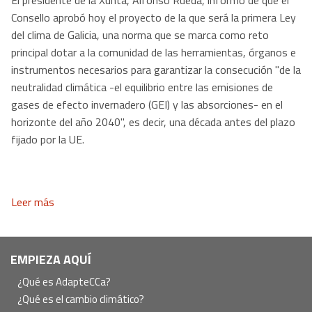
El presidente de la Xunta, Alfonso Rueda, informó de que el
Consello aprobó hoy el proyecto de la que será la primera Ley
del clima de Galicia, una norma que se marca como reto
principal dotar a la comunidad de las herramientas, órganos e
instrumentos necesarios para garantizar la consecución "de la
neutralidad climática -el equilibrio entre las emisiones de
gases de efecto invernadero (GEI) y las absorciones- en el
horizonte del año 2040", es decir, una década antes del plazo
fijado por la UE.
Leer más
Navegación
EMPIEZA AQUÍ
principal
¿Qué es AdapteCCa?
¿Qué es el cambio climático?