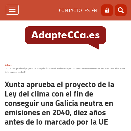
Pasar
Menú
CONTACTO
ES
EN
al
Toggle
Buscar
Busca
contenido
navigation
de
principal
cabecera
[contacto]
Noticias
Xunta aprueba el proyecto de la Ley del clima con el fin de conseguir una Galicia neutra en emisiones en 2040, diez años antes
de lo marcado por la UE
Xunta aprueba el proyecto de la
Ley del clima con el fin de
conseguir una Galicia neutra en
emisiones en 2040, diez años
antes de lo marcado por la UE