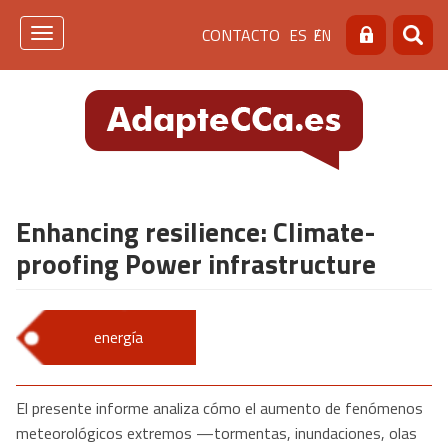
Pasar
Menú
CONTACTO
ES
EN
al
Toggle
Buscar
Busca
contenido
navigation
de
principal
cabecera
[contacto]
Enhancing resilience: Climate-
proofing Power infrastructure
energía
El presente informe analiza cómo el aumento de fenómenos
meteorológicos extremos —tormentas, inundaciones, olas