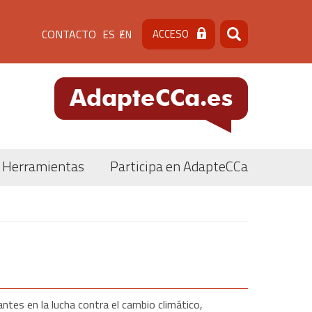
Menú
CONTACTO
ACCESO
ES
EN
Buscar
Buscar
de
cabecera
[contacto]
Herramientas
Participa en AdapteCCa
tes en la lucha contra el cambio climático,