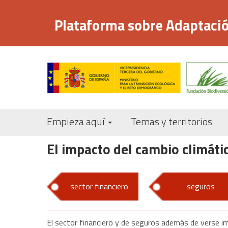
Pasar
al
Plataforma sobre Adaptació
contenido
principal
Empieza aquí
Temas y territorios
El impacto del cambio climátic
sector financiero
seguros
El sector financiero y de seguros además de verse i