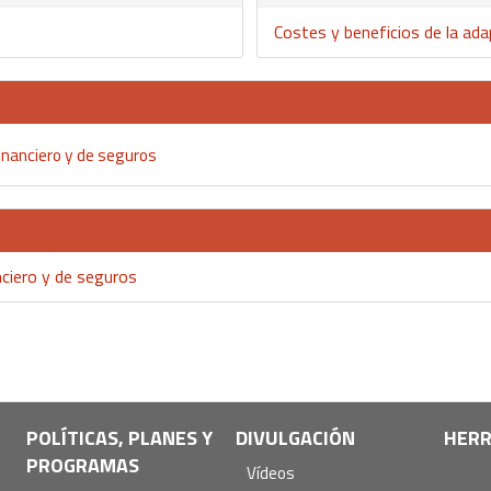
Costes y beneficios de la ad
financiero y de seguros
nciero y de seguros
POLÍTICAS, PLANES Y
DIVULGACIÓN
HERR
PROGRAMAS
Vídeos