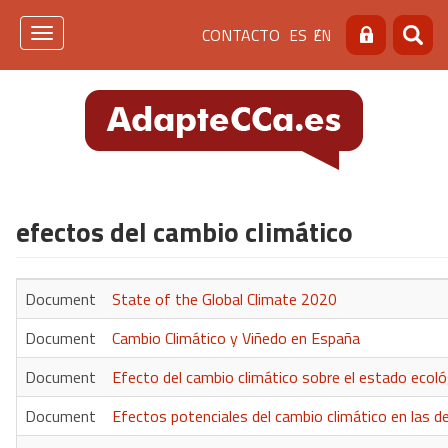
Pasar
Menú
CONTACTO
ES
EN
al
Toggle
Buscar
Busca
contenido
navigation
de
principal
cabecera
[contacto]
efectos del cambio climático
Document
State of the Global Climate 2020
Document
Cambio Climático y Viñedo en España
Document
Efecto del cambio climático sobre el estado ecol
Document
Efectos potenciales del cambio climático en las 