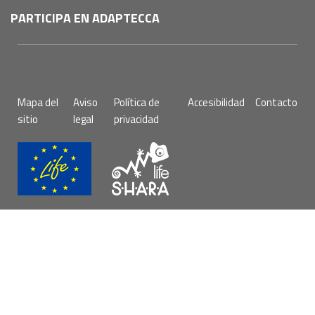
PARTICIPA EN ADAPTECCA
Pie
Mapa del
Aviso
Política de
Accesibilidad
Contacto
de
sitio
legal
privacidad
página