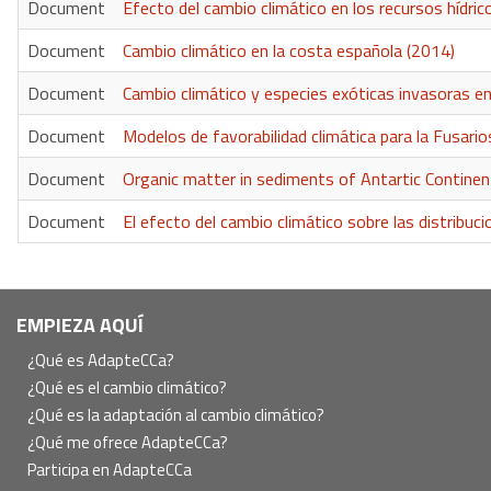
Document
Efecto del cambio climático en los recursos hídric
Document
Cambio climático en la costa española (2014)
Document
Cambio climático y especies exóticas invasoras en
Document
Modelos de favorabilidad climática para la Fusari
Document
Organic matter in sediments of Antartic Continen
Document
El efecto del cambio climático sobre las distribuc
Navegación
EMPIEZA AQUÍ
principal
¿Qué es AdapteCCa?
¿Qué es el cambio climático?
¿Qué es la adaptación al cambio climático?
¿Qué me ofrece AdapteCCa?
Participa en AdapteCCa